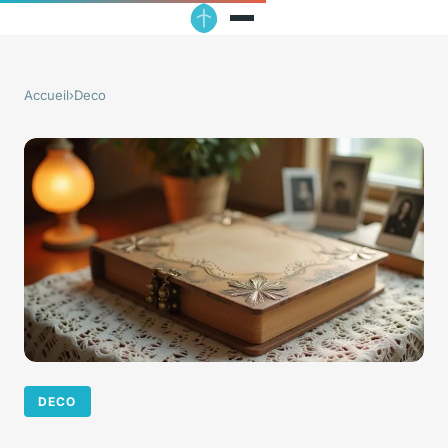
Accueil
›
Deco
DECO