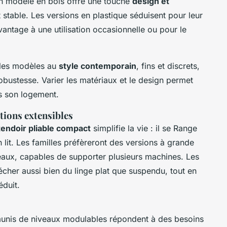
un modèle en bois offre une touche
design et
nt stable. Les versions en plastique séduisent pour leur
vantage à une utilisation occasionnelle ou pour le
 les modèles au
style contemporain
, fins et discrets,
obustesse. Varier les matériaux et le design permet
ns son logement.
tions extensibles
tendoir pliable compact
simplifie la vie : il se Range
 lit. Les familles préfèreront des versions à grande
veaux, capables de supporter plusieurs machines. Les
cher aussi bien du linge plat que suspendu, tout en
éduit.
unis de niveaux modulables répondent à des besoins