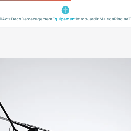
l
Actu
Deco
Demenagement
Equipement
Immo
Jardin
Maison
Piscine
T