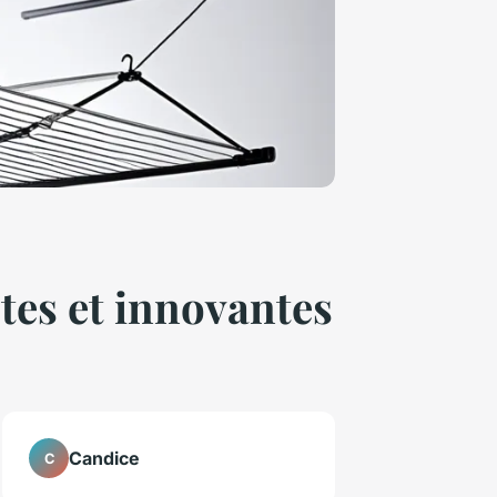
ctes et innovantes
Candice
C