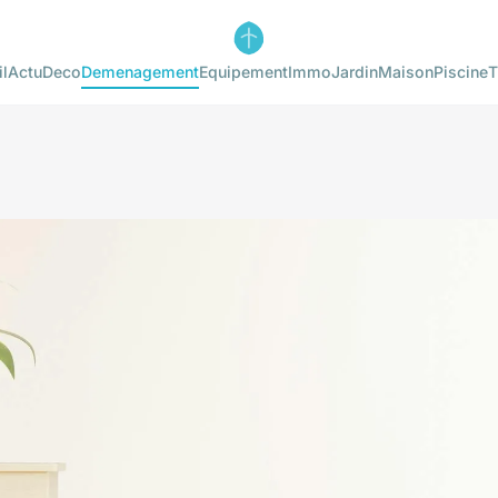
l
Actu
Deco
Demenagement
Equipement
Immo
Jardin
Maison
Piscine
T